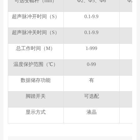
可选变幅杆（mm）
Φ2、Φ5、Φ6
Φ2、
超声脉冲开时间（S）
0.1-9.9
超声脉冲关时间（S）
0.1-9.9
总工作时间（M）
1-999
温度保护范围（℃）
0-99
数据储存功能
有
脚踏开关
可选配
显示方式
液晶