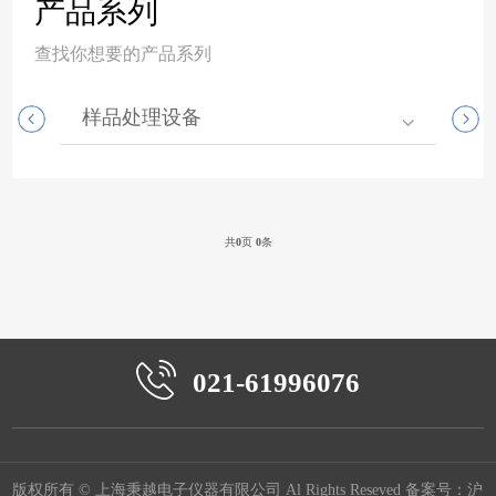
产品系列
查找你想要的产品系列
样品处理设备
实
共
0
页
0
条
021-61996076
版权所有 © 上海秉越电子仪器有限公司 Al Rights Reseved 备案号：
沪